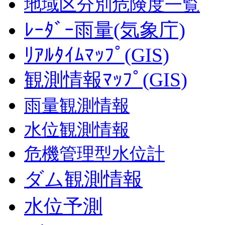
地域区分別危険度一覧
ﾚｰﾀﾞｰ雨量(気象庁)
ﾘｱﾙﾀｲﾑﾏｯﾌﾟ(GIS)
観測情報ﾏｯﾌﾟ(GIS)
雨量観測情報
水位観測情報
危機管理型水位計
ダム観測情報
水位予測