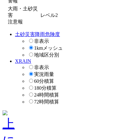
警報
大雨・土砂災
害
レベル2
注意報
土砂災害降雨危険度
非表示
1kmメッシュ
地域区分別
XRAIN
非表示
実況雨量
60分積算
180分積算
24時間積算
72時間積算