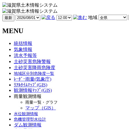
地域
MENU
統括情報
気象情報
洪水予報等
土砂災害危険警報
土砂災害降雨危険度
地域区分別危険度一覧
ﾚｰﾀﾞｰ雨量(気象庁)
ﾘｱﾙﾀｲﾑﾏｯﾌﾟ(GIS)
観測情報ﾏｯﾌﾟ(GIS)
雨量観測情報
雨量一覧・グラフ
マップ（GIS）
水位観測情報
危機管理型水位計
ダム観測情報