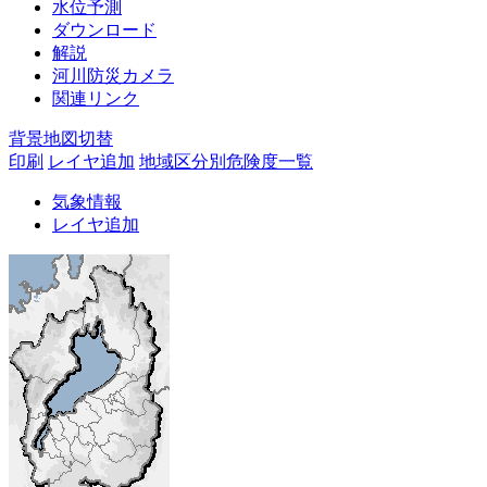
水位予測
ダウンロード
解説
河川防災カメラ
関連リンク
背景地図切替
印刷
レイヤ追加
地域区分別危険度一覧
気象情報
レイヤ追加