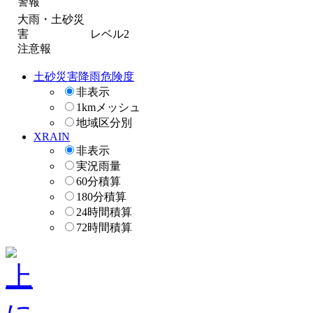
警報
大雨・土砂災
害
レベル2
注意報
土砂災害降雨危険度
非表示
1kmメッシュ
地域区分別
XRAIN
非表示
実況雨量
60分積算
180分積算
24時間積算
72時間積算