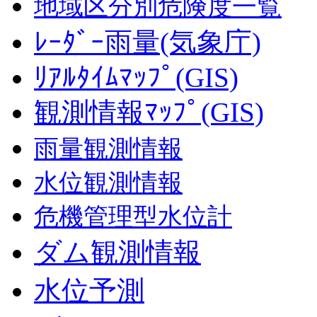
地域区分別危険度一覧
ﾚｰﾀﾞｰ雨量(気象庁)
ﾘｱﾙﾀｲﾑﾏｯﾌﾟ(GIS)
観測情報ﾏｯﾌﾟ(GIS)
雨量観測情報
水位観測情報
危機管理型水位計
ダム観測情報
水位予測